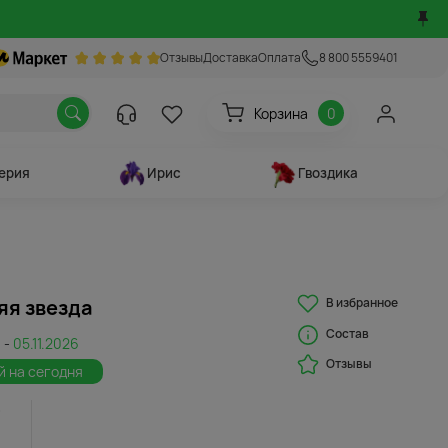
Отзывы
Доставка
Оплата
8 800 5559401
Корзина
0
ерия
Ирис
Гвоздика
В избранное
яя звезда
Состав
 -
05.11.2026
Отзывы
й на сегодня