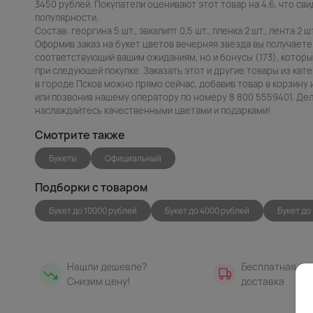
3450 рублей. Покупатели оценивают этот товар на 4.6, что сви
популярности.
Состав: георгина 5 шт., эвкалипт 0,5 шт., пленка 2 шт., лента 2 шт
Оформив заказ на букет цветов вечерняя звезда вы получаете
соответствующий вашим ожиданиям, но и бонусы (173), которы
при следующей покупке. Заказать этот и другие товары из кат
в городе Псков можно прямо сейчас, добавив товар в корзину 
или позвонив нашему оператору по номеру 8 800 5559401. Дела
наслаждайтесь качественными цветами и подарками!
Смотрите также
Букеты
Официальный
Подборки с товаром
Букет до 10000 рублей
Букет до 4000 рублей
Букет до
Нашли дешевле?
Бесплатная
Снизим цену!
доставка