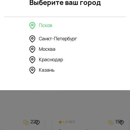
Выберите ваш город
Псков
в интерьере
Санкт-Петербург
Москва
81
127
4.6
(169)
Краснодар
" стеклянная
Ваза "Тило" стеклянная
Казань
2523
₽
222
158
4.6
(167)