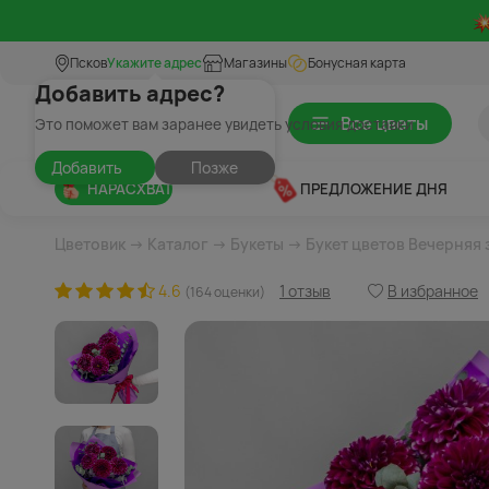
Псков
Укажите адрес
Магазины
Бонусная карта
Добавить адрес?
Все цветы
Это поможет вам заранее увидеть условия доставки
Добавить
Позже
НАРАСХВАТ
ПРЕДЛОЖЕНИЕ ДНЯ
Цветовик
→
Каталог
→
Букеты
→ Букет цветов Вечерняя 
4.6
1 отзыв
В избранное
(164 оценки)