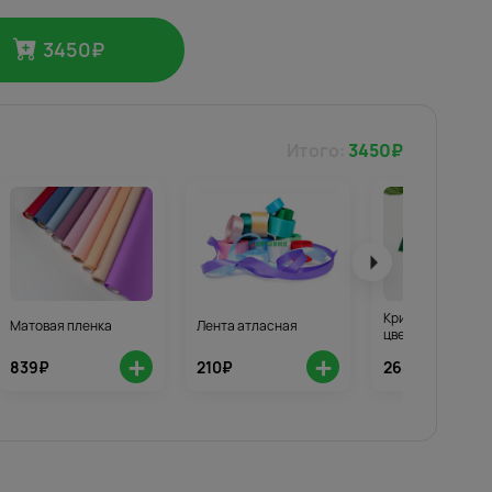
3450
₽
Итого:
3450
₽
Кризал для стой
Матовая пленка
Лента атласная
цветов 3шт.
+
+
839₽
210₽
268₽