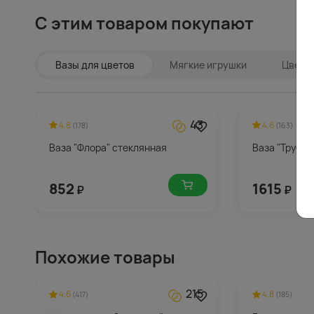
С этим товаром покупают
Вазы для цветов
Мягкие игрушки
Цветы 
43
4.8
4.6
(178)
(163)
Ваза "Флора" стеклянная
Ваза "Трубка
852
1615
₽
₽
Похожие товары
215
4.6
4.8
(417)
(185)