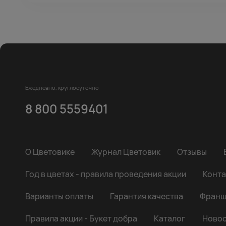
Ежедневно, круглосуточно
8 800 5559401
О Цветовике
Журнал Цветовик
Отзывы
Год в цветах - правила проведения акции
Конта
Варианты оплаты
Гарантия качества
Франш
Правила акции - Букет добра
Каталог
Новос