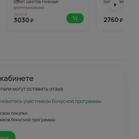
Букет цветов Нежные
Букет цветов Шк
воспоминания
7070 ₽
2760
3030
₽
₽
 кабинете
тели могут оставить отзыв
ановитесь участником бонусной программы
 свои покупки
ников бонусной программы
ться