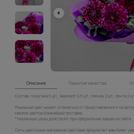
Описание
Гарантия качества
О
Состав: георгина 5 шт., эвкалипт 0,5 шт., пленка 2 шт., лента 2 шт
Реальный цвет может отличаться от представленного на фото.
свежих цветов ближайшей поставки.
*Указанные цены действуют при оформлении заказа на сайте.
Сеть цветочных магазинов Цветовик предлагает вам букет цв