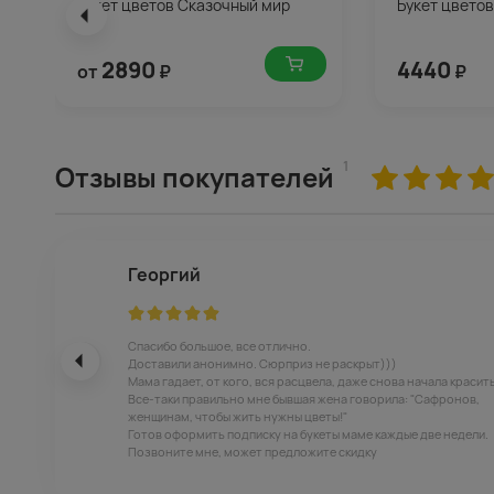
Букет цветов Сказочный мир
Букет цветов
2890
4440
от
₽
₽
1
Отзывы покупателей
Георгий
Спасибо большое, все отлично.
Доставили анонимно. Сюрприз не раскрыт)))
Мама гадает, от кого, вся расцвела, даже снова начала красит
Все-таки правильно мне бывшая жена говорила: "Сафронов,
женщинам, чтобы жить нужны цветы!"
Готов оформить подписку на букеты маме каждые две недели.
Позвоните мне, может предложите скидку