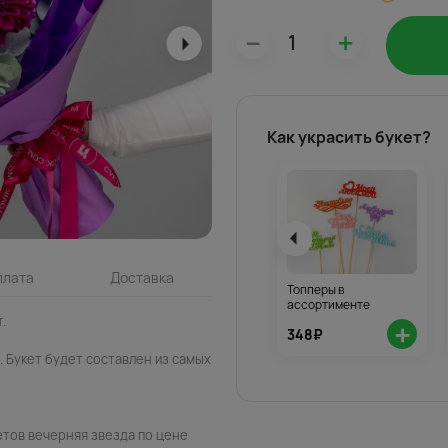
–
+
Как украсить букет?
плата
Доставка
Топперы в
ассортименте
.
+
348₽
 Букет будет составлен из самых
етов вечерняя звезда по цене