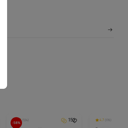
152
4.3
4.7
(124)
(176)
-58%