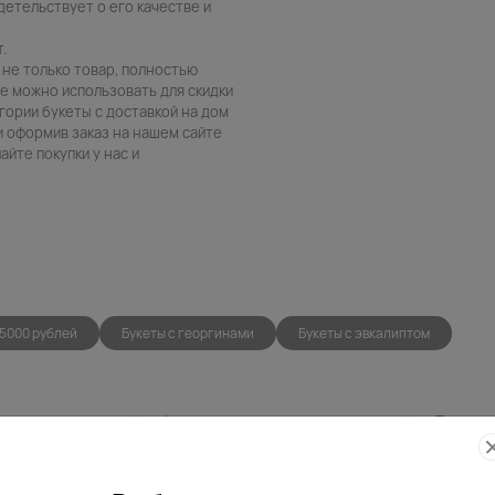
детельствует о его качестве и
.
 не только товар, полностью
е можно использовать для скидки
егории букеты с доставкой на дом
и оформив заказ на нашем сайте
йте покупки у нас и
 5000 рублей
Букеты с георгинами
Букеты с эвкалиптом
Фото
Беспла
контроль
открытк