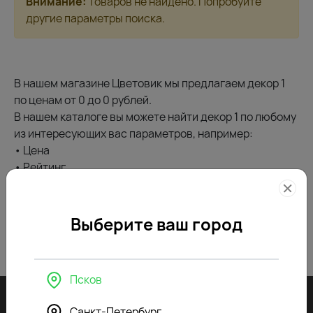
Внимание:
Товаров не найдено. Попробуйте
другие параметры поиска.
В нашем магазине Цветовик мы предлагаем декор 1
по ценам от 0 до 0 рублей.
В нашем каталоге вы можете найти декор 1 по любому
из интересующих вас параметров, например:
• Цена
• Рейтинг
• и другим
Выгодные цены делают наши цветочные композиции
прекрасным подарком или его дополнением для
Выберите ваш город
любого повода.
Закажите декор 1 в городе Псков прямо сейчас, чтобы
порадовать того, кто дорог!
Псков
Ежедневно, круглосуточно
По всем вопросам
Санкт-Петербург