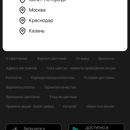
8 800 5559401
info@cvetovik.com
Москва
Краснодар
Форма обратной связи
Казань
О Цветовике
Журнал Цветовик
Отзывы
Вакансии
Адреса магазинов
Год в цветах - правила проведения акции
Контакты
Корпоративным клиентам
Условия доставки
Варианты оплаты
Гарантия качества
Франшиза Цветовик
Уход за цветами
Правила акции - Букет добра
Каталог
Новости и акции