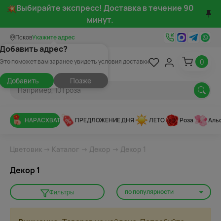
Выбирайте экспресс! Доставка в течение 90
минут.
Псков
Укажите адрес
Добавить адрес?
0
Это поможет вам заранее увидеть условия доставки
Добавить
Позже
НАРАСХВАТ
ПРЕДЛОЖЕНИЕ ДНЯ
ЛЕТО
Роза
Аль
Цветовик
→
Каталог
→
Декор
→ Декор 1
Декор 1
по популярности
Фильтры