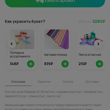
Узнать аромат
Как украсить букет?
Итого:
5280
₽
Топперы в
Матовая пленка
Лента атласная
ассортименте
+
+
+
348₽
839₽
210₽
Описание
Гарантия
Оплата
Доставка
Состав: роза Эквадор 40-50 см 5 шт., садовая роза 3 шт., гвоздика 5 шт.,
эвкалипт 0,2 шт., пленка 2 шт., лента 1 шт.
Реальный цвет может отличаться от представленного на фото. Букет
будет составлен из самых свежих цветов ближайшей поставки. .