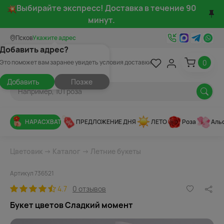
Выбирайте экспресс! Доставка в течение 90
минут.
Псков
Укажите адрес
Добавить адрес?
0
Это поможет вам заранее увидеть условия доставки
Добавить
Позже
НАРАСХВАТ
ПРЕДЛОЖЕНИЕ ДНЯ
ЛЕТО
Роза
Аль
Цветовик
→
Каталог
→
Летние букеты
Артикул 736521
4.7
0 отзывов
Букет цветов Сладкий момент