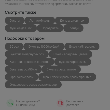
*Указанные цены действуют при оформлении заказа на сайте.
Смотрите также
Букеты
Летние букеты
День всех святых
Лучшее для Вас
Порадовать
Тренды
Подборки с товаром
50 роз
Букет до 10000 рублей
Букет из 5 гвоздик
Букет из вывернутых роз
Букет из садовых цветов
Букеты из оранжевых цветов
Букеты из роз 40 см
Букеты из роз 50 см
Букеты с эвкалиптом
Оранжевые розы
Французские розы / розы франция
Эквадорские розы / розы эквадор
Нашли дешевле?
Бесплатная
Снизим цену!
доставка