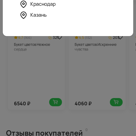
Краснодар
Казань
Похожие товары
4.7
327
4.5
203
(166)
(132)
Букет цветов Нежное
Букет цветов Искренние
сердце
чувства
6540
₽
4060
₽
0
Отзывы покупателей