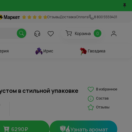
Отзывы
Доставка
Оплата
8 800 5559401
Корзина
0
ерия
Ирис
Гвоздика
В избранное
эустом в стильной упаковке
Состав
Отзывы
6290
₽
Узнать аромат