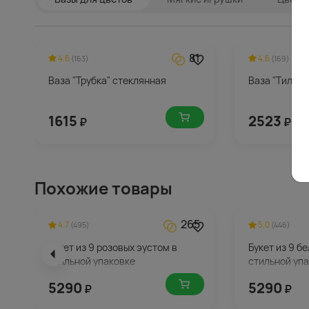
81
4.6
4.6
(163)
(169)
Ваза "Трубка" стеклянная
Ваза "Тило" 
1615
2523
₽
₽
Похожие товары
265
4.7
5.0
(495)
(446)
Букет из 9 розовых эустом в
Букет из 9 б
стильной упаковке
стильной уп
5290
5290
₽
₽