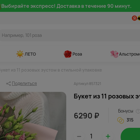
Выбирайте экспресс! Доставка в течение 90 минут.
ЛЕТО
Роза
Альстром
укет из 11 розовых эустом в стильной упаковке
Поделиться
Артикул 857321
Букет из 11 розовых 
Бонусы
6290 ₽
315
–
+