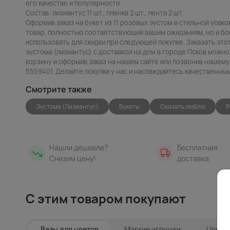
его качестве и популярности.
Состав: лизиантус 11 шт., пленка 2 шт., лента 2 шт.
Оформив заказ на букет из 11 розовых эустом в стильной упако
товар, полностью соответствующий вашим ожиданиям, но и бо
использовать для скидки при следующей покупке. Заказать это
эустома (лизиантус) с доставкой на дом в городе Псков можно
корзину и оформив заказ на нашем сайте или позвонив нашему
5559401. Делайте покупки у нас и наслаждайтесь качественны
Смотрите также
Эустома (Лизиантус)
Букеты
Сказать люблю
Р
Нашли дешевле?
Бесплатная
Снизим цену!
доставка
С этим товаром покупают
Вазы для цветов
Мягкие игрушки
Цветы 