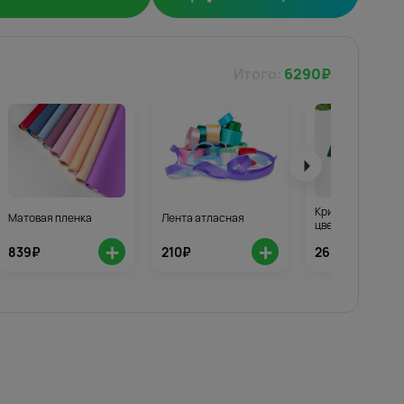
Итого:
6290
₽
Кризал для стой
Матовая пленка
Лента атласная
цветов 3шт.
+
+
839₽
210₽
268₽