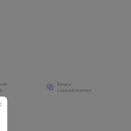
тная
Бонусы
а
с каждой покупки