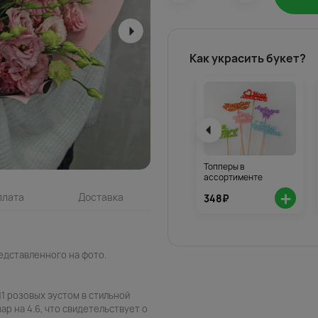
Как украсить букет?
Топперы в
ассортименте
+
плата
Доставка
348₽
едставленного на фото.
11 розовых эустом в стильной
ар на 4.6, что свидетельствует о