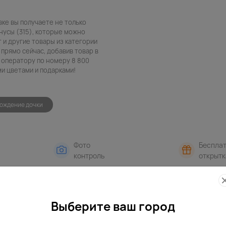
вке вы получаете не только
нусы (315), которые можно
т и другие товары из категории
 прямо сейчас, добавив товар в
 оператору по номеру 8 800
ми цветами и подарками!
ождение дочки
Фото
Беспла
контроль
открытк
Выберите ваш город
в интерьере