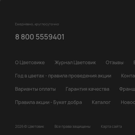
Ежедневно, круглосуточно
8 800 5559401
О Цветовике
Журнал Цветовик
Отзывы
Год в цветах - правила проведения акции
Конта
Варианты оплаты
Гарантия качества
Франш
Правила акции - Букет добра
Каталог
Новос
2026 © Цветовик
Все права защищены
Карта сайта