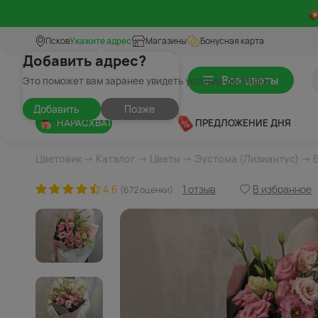
Псков
Укажите адрес
Магазины
Бонусная карта
Добавить адрес?
Все цветы
Это поможет вам заранее увидеть условия доставки
Добавить
Позже
НАРАСХВАТ
ПРЕДЛОЖЕНИЕ ДНЯ
Цветовик
→
Каталог
→
Цветы
→
Эустома (Лизиантус)
→ Б
4.6
1 отзыв
В избранное
(672 оценки)