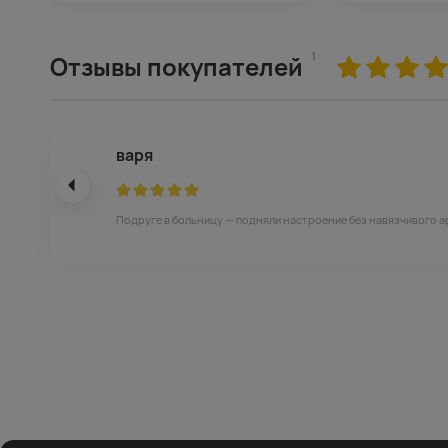
1
Отзывы покупателей
варя
Подруге в больницу — подняли настроение без навязчивого а