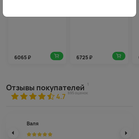
белых гвоздик в стильной
микс с зеленью в
упаковке
дизайнерской упаковке
6065
₽
6725
₽
1
Отзывы покупателей
695 оценок
4.7
Валя