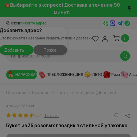
Выбирайте экспресс! Доставка в течение 90
минут.
Псков
Укажите адрес
Добавить адрес?
0
Это поможет вам заранее увидеть условия доставки
Добавить
Позже
НАРАСХВАТ
ПРЕДЛОЖЕНИЕ ДНЯ
ЛЕТО
Роза
Аль
Цветовик
→
Каталог
→
Цветы
→
Гвоздики (Диантус)
Артикул 365998
4.7
1 отзыв
Букет из 35 розовых гвоздик в стильной упаковке