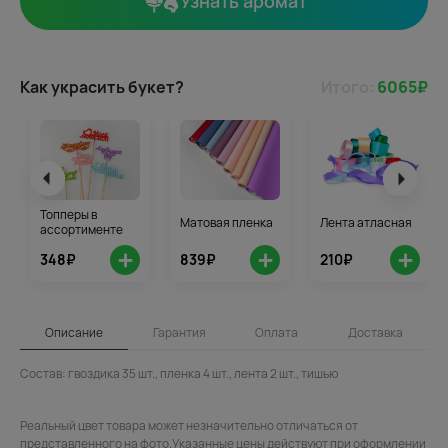
Узнать аромат
Как украсить букет?
Итого:
6065
₽
Топперы в
Матовая пленка
Лента атласная
ассортименте
+
+
+
348₽
839₽
210₽
Описание
Гарантия
Оплата
Доставка
Состав: гвоздика 35 шт., пленка 4 шт., лента 2 шт., тишью
Реальный цвет товара может незначительно отличаться от
представленного на фото.Указанные цены действуют при оформлении