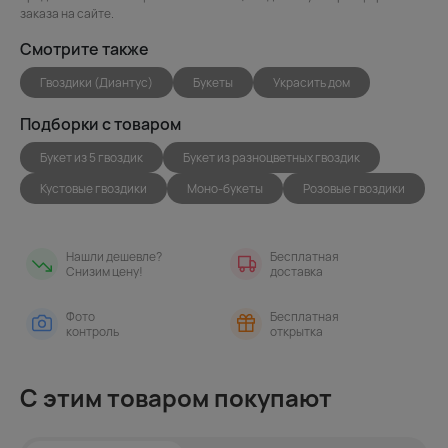
заказа на сайте.
Смотрите также
Гвоздики (Диантус)
Букеты
Украсить дом
Подборки с товаром
Букет из 5 гвоздик
Букет из разноцветных гвоздик
Кустовые гвоздики
Моно-букеты
Розовые гвоздики
Нашли дешевле?
Бесплатная
Снизим цену!
доставка
Фото
Бесплатная
контроль
открытка
С этим товаром покупают