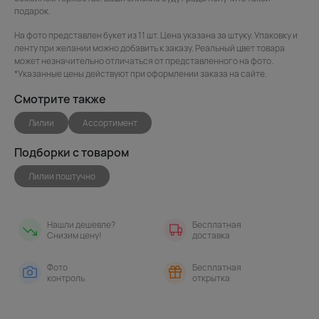
подарок.
На фото представлен букет из 11 шт. Цена указана за штуку. Упаковку и
ленту при желании можно добавить к заказу. Реальный цвет товара
может незначительно отличаться от представленного на фото.
*Указанные цены действуют при оформлении заказа на сайте.
Смотрите также
Лилии
Ассортимент
Подборки с товаром
Лилии поштучно
Нашли дешевле?
Бесплатная
Снизим цену!
доставка
Фото
Бесплатная
контроль
открытка