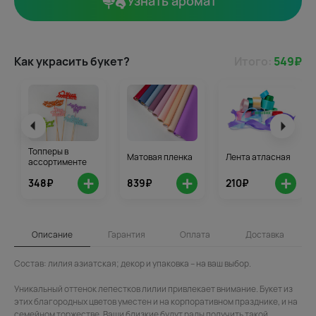
Узнать аромат
Как украсить букет?
Итого:
549
₽
Топперы в
Матовая пленка
Лента атласная
ассортименте
+
+
+
348₽
839₽
210₽
Описание
Гарантия
Оплата
Доставка
Состав: лилия азиатская; декор и упаковка – на ваш выбор.
Уникальный оттенок лепестков лилии привлекает внимание. Букет из
этих благородных цветов уместен и на корпоративном празднике, и на
семейном торжестве. Ваши близкие будут рады получить такой