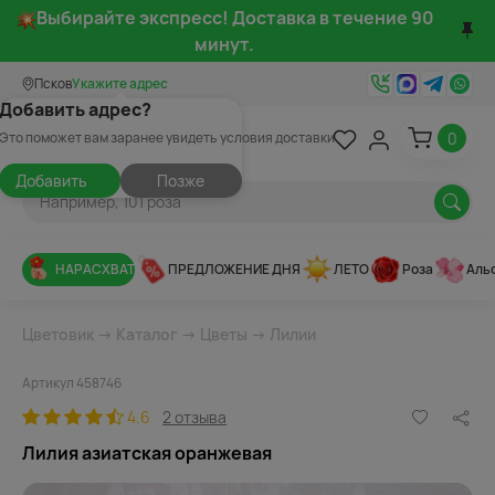
Выбирайте экспресс! Доставка в течение 90
минут.
Псков
Укажите адрес
Добавить адрес?
0
Это поможет вам заранее увидеть условия доставки
Добавить
Позже
НАРАСХВАТ
ПРЕДЛОЖЕНИЕ ДНЯ
ЛЕТО
Роза
Аль
Цветовик
→
Каталог
→
Цветы
→
Лилии
Артикул 458746
4.6
2 отзыва
Лилия азиатская оранжевая