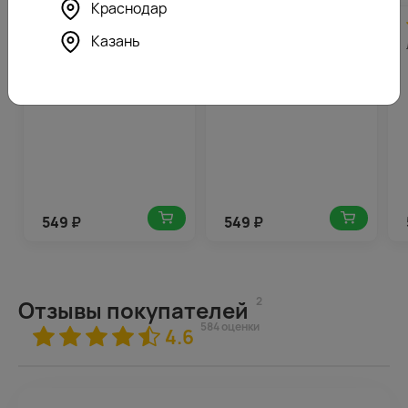
Краснодар
4.6
28
4.6
28
(599)
(566)
Казань
Лилия азиатская микс
Лилия азиатская желтая
549
₽
549
₽
2
Отзывы покупателей
584 оценки
4.6