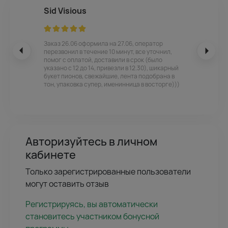
Sid Visious
Заказ 26.06 оформила на 27.06, оператор
перезвонил в течение 10 минут, все уточнил,
помог с оплатой, доставили в срок (было
указано с 12 до 14, привезли в 12.30), шикарный
букет пионов, свежайшие, лента подобрана в
тон, упаковка супер, именинница в восторге)))
Авторизуйтесь в личном
кабинете
Только зарегистрированные пользователи
могут оставить отзыв
Регистрируясь, вы автоматически
становитесь участником бонусной