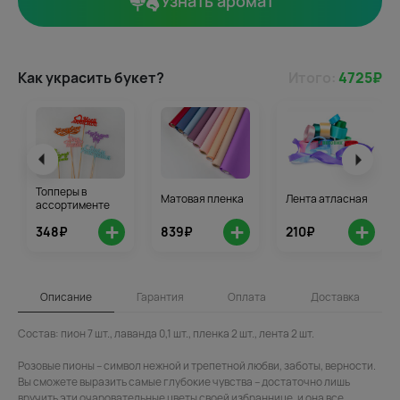
Узнать аромат
Как украсить букет?
Итого:
4725
₽
Топперы в
Матовая пленка
Лента атласная
ассортименте
+
+
+
348₽
839₽
210₽
Описание
Гарантия
Оплата
Доставка
Состав: пион 7 шт., лаванда 0,1 шт., пленка 2 шт., лента 2 шт.
Розовые пионы – символ нежной и трепетной любви, заботы, верности.
Вы сможете выразить самые глубокие чувства – достаточно лишь
вручить эти очаровательные цветы своей избраннице, и она все