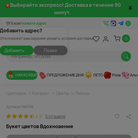
Выбирайте экспресс! Доставка в течение 90
минут.
Псков
Укажите адрес
Добавить адрес?
0
Это поможет вам заранее увидеть условия доставки
Добавить
Позже
НАРАСХВАТ
ПРЕДЛОЖЕНИЕ ДНЯ
ЛЕТО
Роза
Аль
Цветовик
→
Каталог
→
Цветы
→
Пионы
Артикул 194595
4.9
5 отзывов
Букет цветов Вдохновение