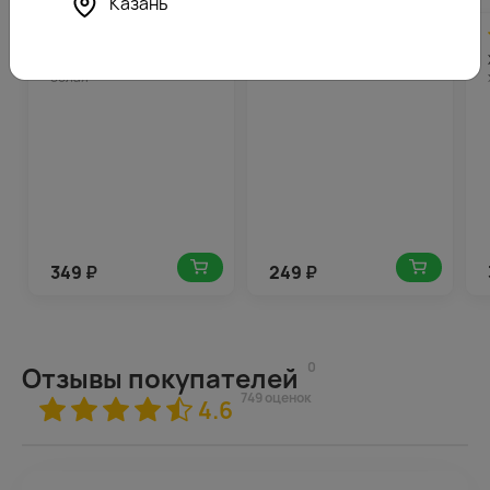
Казань
4.9
18
5.0
13
(608)
(751)
Хризантема Бакарди
Сантини белая ромашка
белая
349
₽
249
₽
0
Отзывы покупателей
749 оценок
4.6