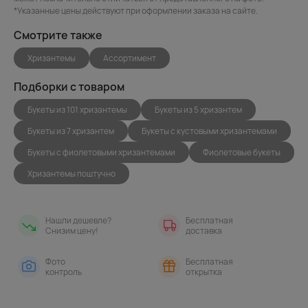
*Указанные цены действуют при оформлении заказа на сайте.
Смотрите также
Хризантемы
Ассортимент
Подборки с товаром
Букеты из 101 хризантемы
Букеты из 5 хризантем
Букеты из 7 хризантем
Букеты с кустовыми хризантемами
Букеты с фиолетовыми хризантемами
Фиолетовые букеты
Хризантемы поштучно
Нашли дешевле?
Бесплатная
Снизим цену!
доставка
Фото
Бесплатная
контроль
открытка