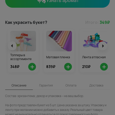
Узнать аромат
Как украсить букет?
Итого:
349
₽
Топперы в
Матовая пленка
Лента атласная
ассортименте
+
+
+
348₽
839₽
210₽
Описание
Гарантия
Оплата
Доставка
Состав: хризантема; декор и упаковка – на ваш выбор.
На фото представлен букет из 5 шт. Цена указана за штуку. Упаковку и
ленту при желании можно добавить к заказу. Реальный цвет товара
может незначительно отличаться от представленного на фото.