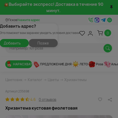
Выбирайте экспресс! Доставка в течение 90
минут.
Псков
Укажите адрес
Добавить адрес?
0
Это поможет вам заранее увидеть условия доставки
Добавить
Позже
НАРАСХВАТ
ПРЕДЛОЖЕНИЕ ДНЯ
ЛЕТО
Роза
Аль
Цветовик
→
Каталог
→
Цветы
→
Хризантемы
Артикул 235698
4.6
0 отзывов
Хризантема кустовая фиолетовая