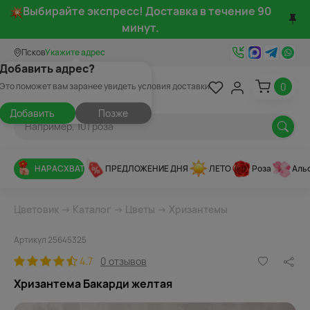
Выбирайте экспресс! Доставка в течение 90
минут.
Псков
Укажите адрес
Добавить адрес?
0
Это поможет вам заранее увидеть условия доставки
Добавить
Позже
НАРАСХВАТ
ПРЕДЛОЖЕНИЕ ДНЯ
ЛЕТО
Роза
Аль
Цветовик
→
Каталог
→
Цветы
→
Хризантемы
Артикул 25645325
4.7
0 отзывов
Хризантема Бакарди желтая