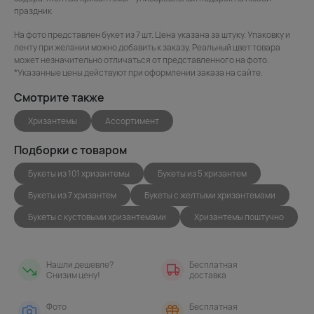
праздник
На фото представлен букет из 7 шт. Цена указана за штуку. Упаковку и
ленту при желании можно добавить к заказу. Реальный цвет товара
может незначительно отличаться от представленного на фото.
*Указанные цены действуют при оформлении заказа на сайте.
Смотрите также
Хризантемы
Ассортимент
Подборки с товаром
Букеты из 101 хризантемы
Букеты из 5 хризантем
Букеты из 7 хризантем
Букеты с желтыми хризантемами
Букеты с кустовыми хризантемами
Хризантемы поштучно
Нашли дешевле?
Бесплатная
Снизим цену!
доставка
Фото
Бесплатная