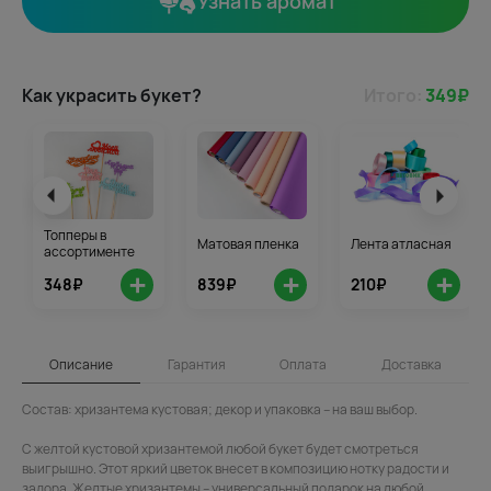
Узнать аромат
Как украсить букет?
Итого:
349
₽
Топперы в
Матовая пленка
Лента атласная
ассортименте
+
+
+
348₽
839₽
210₽
Описание
Гарантия
Оплата
Доставка
Состав: хризантема кустовая; декор и упаковка – на ваш выбор.
С желтой кустовой хризантемой любой букет будет смотреться
выигрышно. Этот яркий цветок внесет в композицию нотку радости и
задора. Желтые хризантемы – универсальный подарок на любой