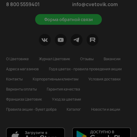
8 800 5559401
info@cvetovik.com
Форма обратной связи
О Цветовике
Журнал Цветовик
Отзывы
Вакансии
Адреса магазинов
Год в цветах - правила проведения акции
Контакты
Корпоративным клиентам
Условия доставки
Варианты оплаты
Гарантия качества
Франшиза Цветовик
Уход за цветами
Правила акции - Букет добра
Каталог
Новости и акции