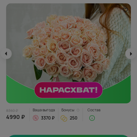
Ваша выгода
Бонусы
Состав
8360 ₽
4990 ₽
3370 ₽
250