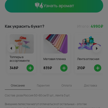
Узнать аромат
Как украсить букет?
Итого:
4990
₽
Топперы в
Матовая пленка
Лента атласная
ассортименте
+
+
+
348₽
839₽
210₽
Описание
Гарантия
Оплата
Доставка
Состав: роза Россия 50-60 см 51 шт., лента 3 шт.
Внешние лепестки могут отличаться от остальных – это так