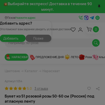
Выбирайте экспресс! Доставка в течение 90
минут.
Псков
Укажите адрес
Добавить адрес?
0
Это поможет вам заранее увидеть условия доставки
Добавить
Позже
НАРАСХВАТ
ПРЕДЛОЖЕНИЕ ДНЯ
ЛЕТО
Роза
Аль
Цветовик
→
Каталог
→
Нарасхват
Артикул 1054
5.0
3 отзыва
Букет из 51 розовой розы 50-60 см (Россия) под
атласную ленту