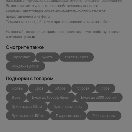
называемая «рубашка», защищающая бутон от внешних повреждений.
Вы легко можете удалить ее по собственному желанию.
Реальный цвет товара может незначительно отличаться от
представленного на фото.
*Указанные цены действуют при оформлении заказа на сайте.
На данный товар нельзя применить промокод — уже действует самая
выгодная цена ❤️
Смотрите также
Нарасхват
Букеты
Букеты из роз
Рождение дочки
Подборки с товаром
3 розы
5 роз
50 роз
51 роза
7 роз
9 роз
Букет до 10000 рублей
Букет до 5000 рублей
Букет из роз 60 см
Букет на выписку
Букеты из роз 50 см
Пудровая роза
Розовые розы