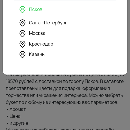
под атласную ленту
4290
₽
Псков
Санкт-Петербург
Ароматные букеты цветов — отличный вариант для
тех, кто ценит красоту, индивидуальность и свежесть
Москва
живых цветочных композиций. Цветы из этой
Краснодар
подборки смотрятся эффектно и подчеркнут
настроение любого праздника или особого момента.
Казань
Выберите ароматные букеты цветов, чтобы подарить
яркие и незабываемые эмоции!
В этом разделе мы собрали букеты по цене от 4290 до
18570 рублей с доставкой по городу Псков. В каталоге
представлены цветы для подарка, оформления
торжества или украшения интерьера. Можно выбрать
букет по любому из интересующих вас параметров:
• Аромат
• Цена
• и другие