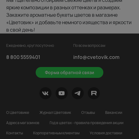
Мы тщательно отбираем свежие цветы и создаём
яркие композиции в разных оттенках и размерах.
Закажите ароматные букеты цветов в магазине
«Цветовик» и добавьте немного изящества и яркости
в свой день!
Ежедневно, круглосуточно
По всем вопросам
8 800 5559401
info@cvetovik.com
Форма обратной связи
О Цветовике
Журнал Цветовик
Отзывы
Вакансии
Адреса магазинов
Год в цветах - правила проведения акции
Контакты
Корпоративным клиентам
Условия доставки