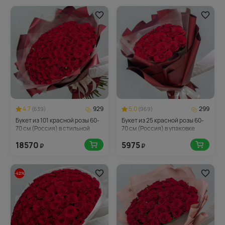
4.7
929
5.0
299
(639)
(969)
Букет из 101 красной розы 60-
Букет из 25 красной розы 60-
70 см (Россия) в стильной
70 см (Россия) в упаковке
упаковке
18570
5975
₽
₽
-42%