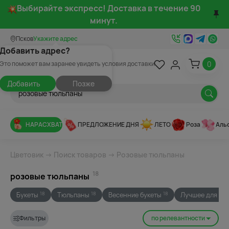
Выбирайте экспресс! Доставка в течение 90
минут.
Псков
Укажите адрес
Добавить адрес?
0
Это поможет вам заранее увидеть условия доставки
Добавить
Позже
НАРАСХВАТ
ПРЕДЛОЖЕНИЕ ДНЯ
ЛЕТО
Роза
Аль
Цветовик
→
Поиск товаров
→ Розовые тюльпаны
18
розовые тюльпаны
Букеты
Тюльпаны
Весенние букеты
Лучшее для Ва
18
18
18
Фильтры
по релевантности