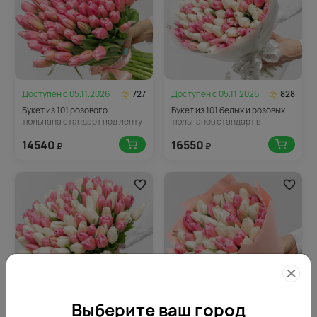
Доступен с
05.11.2026
727
Доступен с
05.11.2026
828
Букет из 101 розового
Букет из 101 белых и розовых
тюльпана стандарт под ленту
тюльпанов стандарт в
упаковке
14540
16550
₽
₽
Выберите ваш город
Доступен с
05.11.2026
727
Доступен с
05.11.2026
440