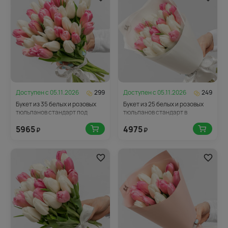
Доступен с
05.11.2026
299
Доступен с
05.11.2026
249
Букет из 35 белых и розовых
Букет из 25 белых и розовых
тюльпанов стандарт под
тюльпанов стандарт в
ленту
упаковке
5965
4975
₽
₽