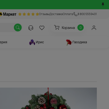
Отзывы
Доставка
Оплата
8 800 5559401
Корзина
0
ерия
Ирис
Гвоздика