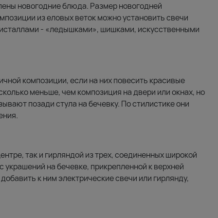
влены новогодние блюда. Размер новогодней
омпозиции из еловых веток можно установить свечи
ристаллами - «ледышками», шишками, искусственными
чной композиции, если на них повесить красивые
сколько меньше, чем композиция на двери или окнах, но
зывают позади стула на бечевку. По стилистике они
ения.
нтре, так и гирляндой из трех, соединенных широкой
 украшений на бечевке, прикрепленной к верхней
 добавить к ним электрические свечи или гирлянду,