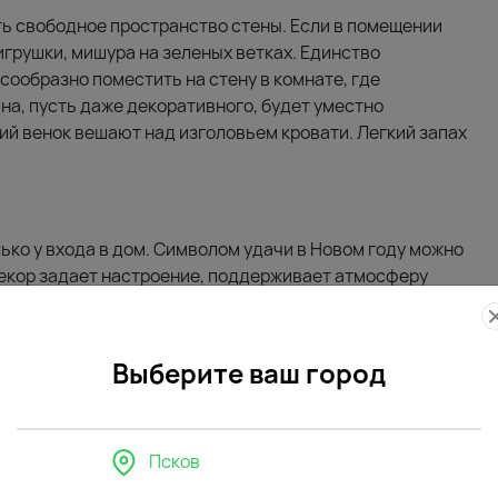
ь свободное пространство стены. Если в помещении
 игрушки, мишура на зеленых ветках. Единство
ообразно поместить на стену в комнате, где
на, пусть даже декоративного, будет уместно
й венок вешают над изголовьем кровати. Легкий запах
ько у входа в дом. Символом удачи в Новом году можно
Декор задает настроение, поддерживает атмосферу
нок на дверь, поскольку никто не планирует портить
Выберите ваш город
е венки из веток
Псков