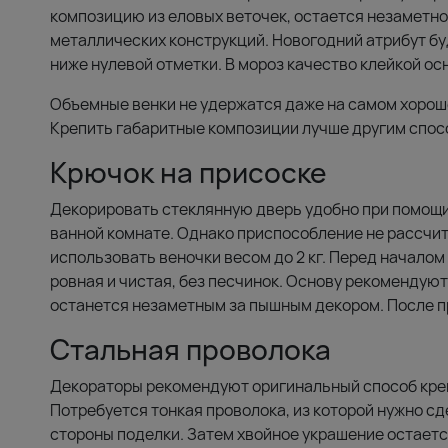
композицию из еловых веточек, остается незаметно
металлических конструкций. Новогодний атрибут бу
ниже нулевой отметки. В мороз качество клейкой о
Объемные венки не удержатся даже на самом хороше
Крепить габаритные композиции лучше другим спос
Крючок на присоске
Декорировать стеклянную дверь удобно при помощи 
ванной комнате. Однако приспособление не рассчит
использовать веночки весом до 2 кг. Перед началом
ровная и чистая, без песчинок. Основу рекомендую
останется незаметным за пышным декором. После п
Стальная проволока
Декораторы рекомендуют оригинальный способ креп
Потребуется тонкая проволока, из которой нужно с
стороны поделки. Затем хвойное украшение остаетс