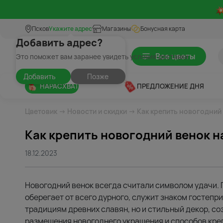
Псков
Укажите адрес
Магазины
Бонусная карта
Добавить адрес?
Все цветы
Это поможет вам заранее увидеть условия доставки
Добавить
Позже
НАРАСХВАТ
ПРЕДЛОЖЕНИЕ ДНЯ
Цветовик
→
Новости и скидки
→ Как крепить новогодний 
Как крепить новогодний венок н
18.12.2023
Новогодний венок всегда считали символом удачи. 
оберегает от всего дурного, служит знаком гостепри
традициям древних славян, но и стильный декор, 
размещения новогоднего украшения и способов кре