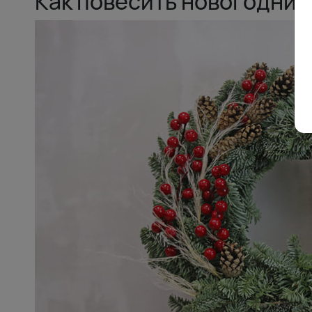
Как повесить новогодний