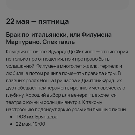
22 мая — пятница
Брак по-итальянски, или Филумена
Мартурано. Спектакль
Комедия по пьесе Эдуардо Де Филиппо — это история
не только про отношения, но и про право быть
услышанной. Филумена много лет ждала, терпела и
любила, а потом решила поменять правила игры. В
главных ролях Нонна Гришаева и Дмитрий Фрид: их
дуэт обещает темперамент, иронию и человеческую
глубину. Хороший выбор для вечера, где хочется
театра с южным солнцем внутри. К такому
настроению подойдут яркие розы или пышные пионы.
ТЮЗ им. Брянцева
22 мая, 19:00