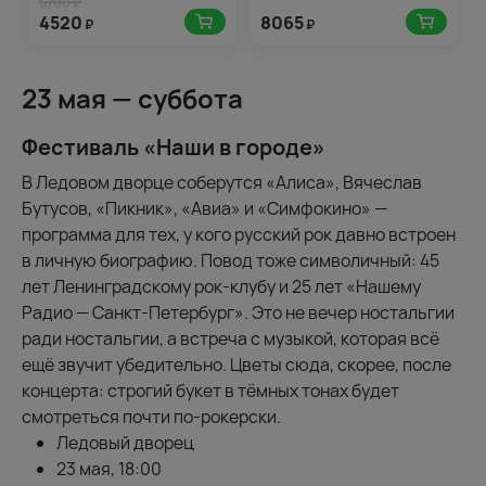
6700 ₽
4520
8065
₽
₽
23 мая — суббота
Фестиваль «Наши в городе»
В Ледовом дворце соберутся «Алиса», Вячеслав
Бутусов, «Пикник», «Авиа» и «Симфокино» —
программа для тех, у кого русский рок давно встроен
в личную биографию. Повод тоже символичный: 45
лет Ленинградскому рок-клубу и 25 лет «Нашему
Радио — Санкт-Петербург». Это не вечер ностальгии
ради ностальгии, а встреча с музыкой, которая всё
ещё звучит убедительно. Цветы сюда, скорее, после
концерта: строгий букет в тёмных тонах будет
смотреться почти по-рокерски.
Ледовый дворец
23 мая, 18:00