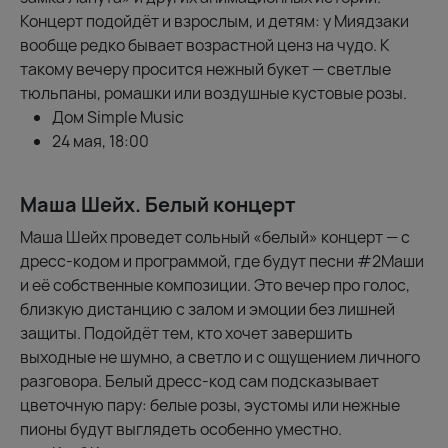
Концерт подойдёт и взрослым, и детям: у Миядзаки
вообще редко бывает возрастной ценз на чудо. К
такому вечеру просится нежный букет — светлые
тюльпаны, ромашки или воздушные кустовые розы.
Дом Simple Music
24 мая, 18:00
Маша Шейх. Белый концерт
Маша Шейх проведет сольный «белый» концерт — с
дресс-кодом и программой, где будут песни #2Маши
и её собственные композиции. Это вечер про голос,
близкую дистанцию с залом и эмоции без лишней
защиты. Подойдёт тем, кто хочет завершить
выходные не шумно, а светло и с ощущением личного
разговора. Белый дресс-код сам подсказывает
цветочную пару: белые розы, эустомы или нежные
пионы будут выглядеть особенно уместно.