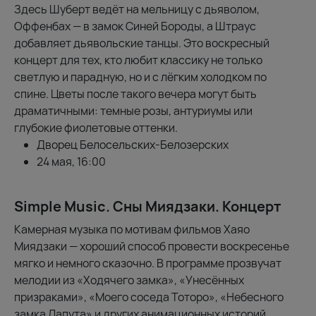
Здесь Шуберт ведёт на мельницу с дьяволом,
Оффенбах — в замок Синей Бороды, а Штраус
добавляет дьявольские танцы. Это воскресный
концерт для тех, кто любит классику не только
светлую и парадную, но и с лёгким холодком по
спине. Цветы после такого вечера могут быть
драматичными: темные розы, антуриумы или
глубокие фиолетовые оттенки.
Дворец Белосельских-Белозерских
24 мая, 16:00
Simple Music. Сны Миядзаки. Концерт
Камерная музыка по мотивам фильмов Хаяо
Миядзаки — хороший способ провести воскресенье
мягко и немного сказочно. В программе прозвучат
мелодии из «Ходячего замка», «Унесённых
призраками», «Моего соседа Тоторо», «Небесного
замка Лапута» и других анимационных историй.