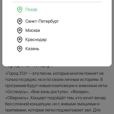
для тех, кто любит мрачную сказочность, странный
Псков
юмор и музыку, в которой тень всегда соседствует с
нежностью. Симфонический оркестр, хор и орган
Санкт-Петербург
добавят кинематографичности. Если брать цветы, то
Москва
не слишком классические: бордовые розы, каллы или
темные акценты будут в тему.
Краснодар
Империал Холл
Казань
23 мая, 19:00
Город 312. Концерт
«Город 312» — это песни, которые многие помнят не
только по радио, но и по своим личным историям. В
программе будут новые композиции и знакомые хиты:
«Останусь», «Вне зоны доступа», «Фонари»,
«Обернись». Концерт подойдёт тем, кто хочет вечер
без сложной концепции, но с живыми эмоциями и
припевами, которые легко подхватывает зал. Для