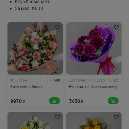
Клуб Космонавт
24 мая, 19:00
5.0
499
Доступен с
04.11.2026
173
(724)
Букет цветов Визави
Букет цветов Вечерняя звезда
9970
3450
₽
₽