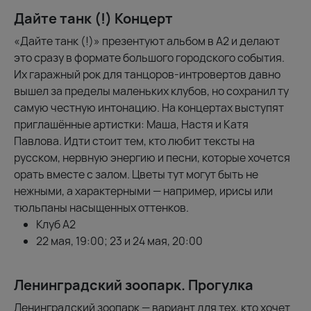
Дайте танк (!) Концерт
«Дайте танк (!)» презентуют альбом в А2 и делают
это сразу в формате большого городского события.
Их гаражный рок для танцоров-интровертов давно
вышел за пределы маленьких клубов, но сохранил ту
самую честную интонацию. На концертах выступят
приглашённые артистки: Маша, Настя и Катя
Павлова. Идти стоит тем, кто любит тексты на
русском, нервную энергию и песни, которые хочется
орать вместе с залом. Цветы тут могут быть не
нежными, а характерными — например, ирисы или
тюльпаны насыщенных оттенков.
Клуб А2
22 мая, 19:00; 23 и 24 мая, 20:00
Ленинградский зоопарк. Прогулка
Ленинградский зоопарк — вариант для тех, кто хочет