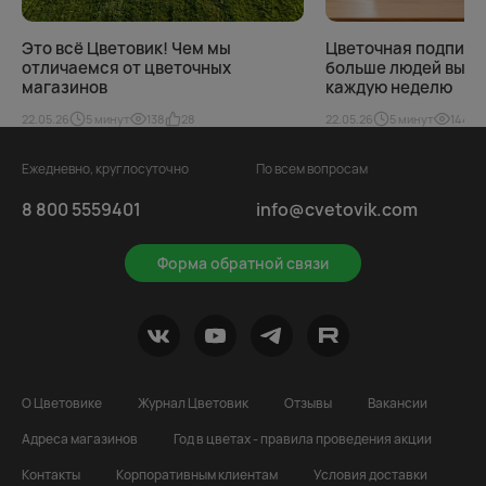
Это всё Цветовик! Чем мы
Цветочная подписка
отличаемся от цветочных
больше людей выби
магазинов
каждую неделю
22.05.26
5 минут
138
28
22.05.26
5 минут
144
Ежедневно, круглосуточно
По всем вопросам
8 800 5559401
info@cvetovik.com
Форма обратной связи
О Цветовике
Журнал Цветовик
Отзывы
Вакансии
Адреса магазинов
Год в цветах - правила проведения акции
Контакты
Корпоративным клиентам
Условия доставки