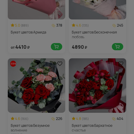
5.0
378
4.6
245
(889)
(135)
Букет цветов Армида
Букет цветов Бесконечная
любовь
4410
4890
от
₽
₽
-33%
4.6
226
4.8
404
(166)
(185)
Букет цветов Безумное
Букет цветов Бархатное
волнение
счастье