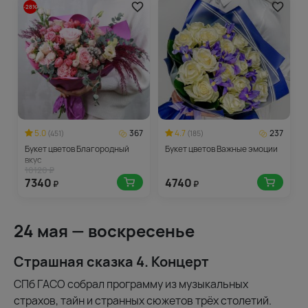
-28%
5.0
367
4.7
237
(451)
(185)
Букет цветов Благородный
Букет цветов Важные эмоции
вкус
10120 ₽
7340
4740
₽
₽
24 мая — воскресенье
Страшная сказка 4. Концерт
СПб ГАСО собрал программу из музыкальных
страхов, тайн и странных сюжетов трёх столетий.