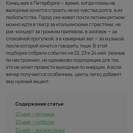
Конец мая в Петербурге — время, когда планы на
выходные хочется строить не из чувства долга, а из
любопытства. Город уже живет почти летним ритмом:
можно идти в театр за итальянскими страстями, на
рок-концерт за громким припевом, в зоопарк — за
спокойной прогулкой, а в камерный зал — за музыкой,
после которой хочется говорить тише. В этой
подборке собрали события на 22, 23 и 24 мая: разные
по настроению, но одинаково подходящие для тех,
кто не хочет провести выходные по инерции. А если
вечер получается особенным, цветы легко добавят
ему нужный акцент.
Содержание статьи
22 мая — пятница
23 мая — суббота
24 мая — воскресенье