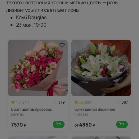
такого настроения хороши мягкие цветы — розы,
лизиантусы или светлые пионы.
Клуб Douglas
23 мая, 19:00
4.8
379
5.0
397
(541)
(361)
Букет цветов В розовых
Букет цветов Весеннее
мечтах
чувство
7570
4860
₽
от
₽