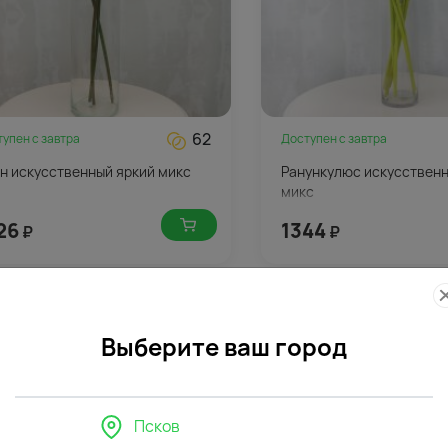
62
тупен с
завтра
Доступен с
завтра
н искусственный яркий микс
Ранункулюс искусственн
микс
26
1344
₽
₽
Выберите ваш город
Псков