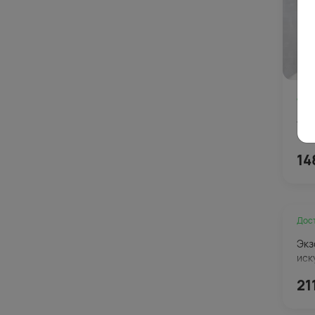
Дос
Лаг
14
Дос
Экз
иск
21