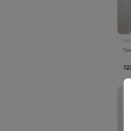
Дос
Пио
12