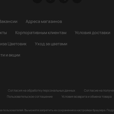
Вакансии
Адреса магазинов
кты
Корпоративным клиентам
Условия доставки
иза Цветовик
Уход за цветами
ти и акции
Согласия на обработку персональных данных
Согласие на получ
Пользовательское соглашение
Условия возврата и обмена товара
ва пользователей. Вы можете запретить их сохранение в настройках браузера. Под