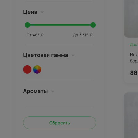
Цена
От
463
₽
До
3,315
₽
Дос
Цветовая гамма
Иск
бор
88
Ароматы
Сбросить