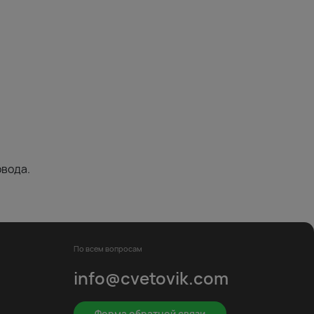
овода.
По всем вопросам
info@cvetovik.com
Форма обратной связи