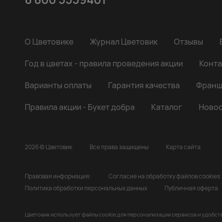
О Цветовике
Журнал Цветовик
Отзывы
Год в цветах - правила проведения акции
Конта
Варианты оплаты
Гарантия качества
Франш
Правила акции - Букет добра
Каталог
Новос
2026 © Цветовик
Все права защищены
Карта сайта
Правовая информация:
Согласие на обработку файлов cookies
Политика обработки персональных данных
Публичная оферта
Цветовик использует файлы cookie для персонализации сервисов и удобст