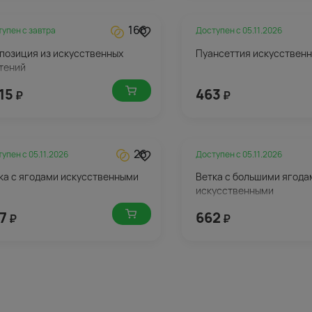
166
тупен с
завтра
Доступен с
05.11.2026
позиция из искусственных
Пуансеттия искусствен
тений
15
463
₽
₽
26
тупен с
05.11.2026
Доступен с
05.11.2026
ка с ягодами искусственными
Ветка с большими ягода
искусственными
7
662
₽
₽