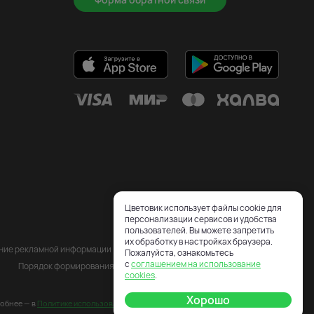
Цветовик использует файлы cookie для
персонализации сервисов и удобства
пользователей. Вы можете запретить
их обработку в настройках браузера.
ение рекламной информации
Пожалуйста, ознакомьтесь
с
соглашением на использование
Порядок формирования Сервисного сбора
cookies
.
Хорошо
робнее — в
Политике использования cookie
.