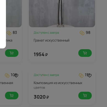
83
98
Доступен с
завтра
кзотика
Гранат искусственный
1954
₽
108
151
Доступен с
завтра
ственная
Композиция из искусственных
цветов
3020
₽