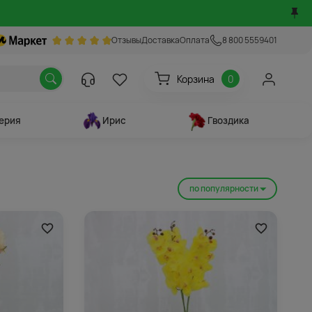
Отзывы
Доставка
Оплата
8 800 5559401
Корзина
0
ерия
Ирис
Гвоздика
по популярности