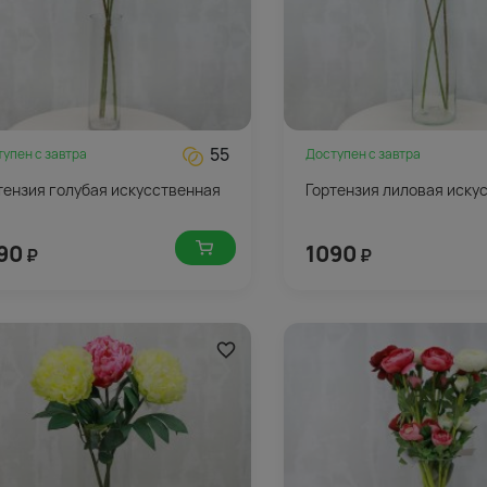
55
тупен с
завтра
Доступен с
завтра
тензия голубая искусственная
Гортензия лиловая иску
90
1090
₽
₽