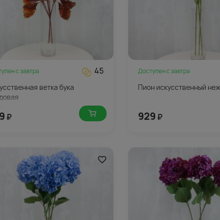
45
тупен с
завтра
Доступен с
завтра
усственная ветка бука
Пион искусственный не
довая
9
929
₽
₽