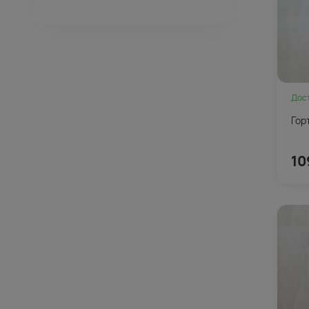
Дос
Гор
10