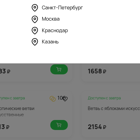
Санкт-Петербург
Москва
Краснодар
Казань
75
тупен с
завтра
Доступен с
завтра
урус искусственный
Искусственный цветок Э
83
1658
₽
₽
106
тупен с
завтра
Доступен с
завтра
отические ветви
Ветвь с яблоками искус
усственные
13
2154
₽
₽