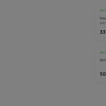
Дос
Ком
рас
33
Дос
Вет
50