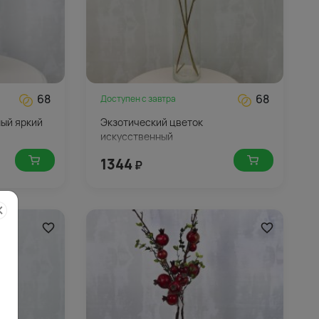
68
68
Доступен с
завтра
ый яркий
Экзотический цветок
искусственный
1344
₽