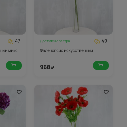
47
49
Доступен с
завтра
жный микс
Фаленопсис искусственный
968
₽