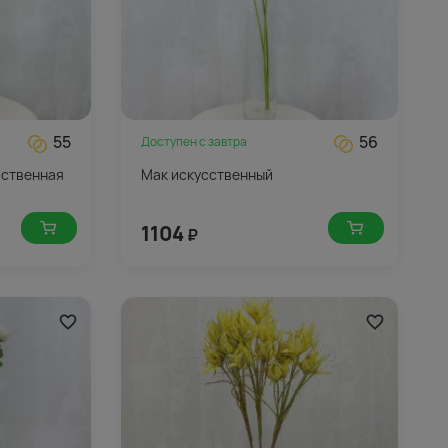
55
56
Доступен с
завтра
сственная
Мак искусственный
1104
₽