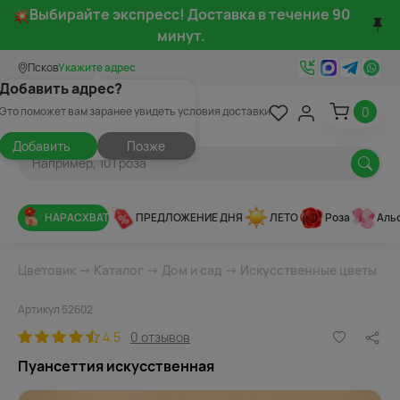
Выбирайте экспресс! Доставка в течение 90
минут.
Псков
Укажите адрес
Добавить адрес?
0
Это поможет вам заранее увидеть условия доставки
Добавить
Позже
НАРАСХВАТ
ПРЕДЛОЖЕНИЕ ДНЯ
ЛЕТО
Роза
Аль
Цветовик
→
Каталог
→
Дом и сад
→
Искусственные цветы
Артикул 52602
4.5
0 отзывов
Пуансеттия искусственная