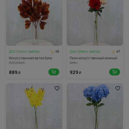
Доступен с
завтра
45
Доступен с
завтра
47
Искусственная ветка бука
Пион искусственный нежный
бордовая
микс
889
929
₽
₽