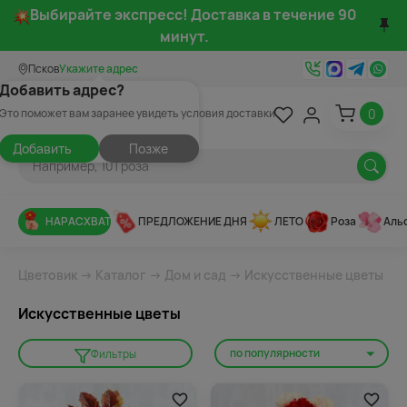
Выбирайте экспресс! Доставка в течение 90
минут.
Псков
Укажите адрес
Добавить адрес?
0
Это поможет вам заранее увидеть условия доставки
Добавить
Позже
НАРАСХВАТ
ПРЕДЛОЖЕНИЕ ДНЯ
ЛЕТО
Роза
Аль
Цветовик
→
Каталог
→
Дом и сад
→ Искусственные цветы
Искусственные цветы
по популярности
Фильтры