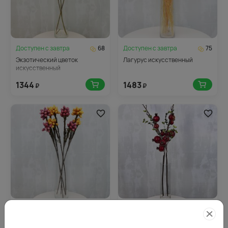
Доступен с
завтра
68
Доступен с
завтра
75
Экзотический цветок
Лагурус искусственный
искусственный
1344
1483
₽
₽
Доступен с
завтра
83
Доступен с
завтра
98
Искусственный цветок
Гранат искусственный