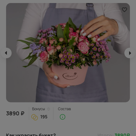
Бонусы
Состав
3890 ₽
195
Как украсить букет?
Итого:
3890
₽