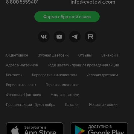
8 800 5559401
info@cvetovik.com
Форма обратной связи
О Цветовике
Журнал Цветовик
Отзывы
Вакансии
Адреса магазинов
Год в цветах - правила проведения акции
Контакты
Корпоративным клиентам
Условия доставки
Варианты оплаты
Гарантия качества
Франшиза Цветовик
Уход за цветами
Правила акции - Букет добра
Каталог
Новости и акции