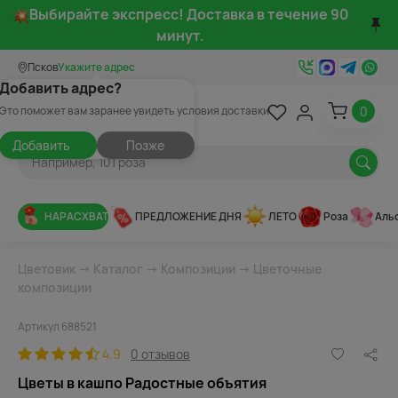
Выбирайте экспресс! Доставка в течение 90
минут.
Псков
Укажите адрес
Добавить адрес?
0
Это поможет вам заранее увидеть условия доставки
Добавить
Позже
НАРАСХВАТ
ПРЕДЛОЖЕНИЕ ДНЯ
ЛЕТО
Роза
Аль
Цветовик
→
Каталог
→
Композиции
→
Цветочные
композиции
Артикул 688521
4.9
0 отзывов
Цветы в кашпо Радостные объятия