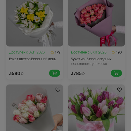
Доступен с
07.11.2026
179
Доступен с
07.11.2026
190
Букет цветов Весенний день
Букет из 15 пионовидных
тюльпанов в упаковке
3580
3785
₽
₽