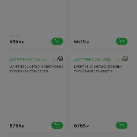
7490 ₽
5965
6570
₽
₽
Доступен с
07.11.2026
339
Доступен с
07.11.2026
339
Букет из 35 белых и малиновых
Букет из 35 белых и розовых
тюльпанов стандарт в
тюльпанов стандарт в
упаковке
упаковке
6765
6765
₽
₽