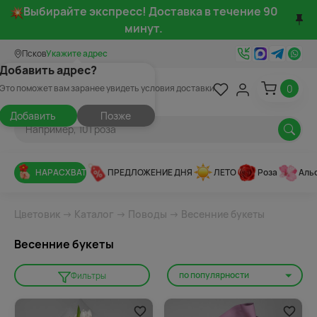
Выбирайте экспресс! Доставка в течение 90
минут.
Псков
Укажите адрес
Добавить адрес?
0
Это поможет вам заранее увидеть условия доставки
Добавить
Позже
НАРАСХВАТ
ПРЕДЛОЖЕНИЕ ДНЯ
ЛЕТО
Роза
Аль
Цветовик
→
Каталог
→
Поводы
→ Весенние букеты
Весенние букеты
по популярности
Фильтры