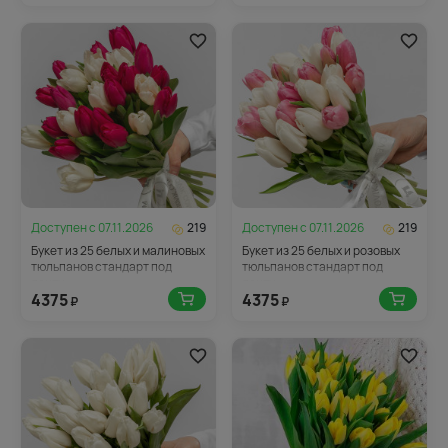
Доступен с
07.11.2026
219
Доступен с
07.11.2026
219
Букет из 25 белых и малиновых
Букет из 25 белых и розовых
тюльпанов стандарт под
тюльпанов стандарт под
ленту
ленту
4375
4375
₽
₽