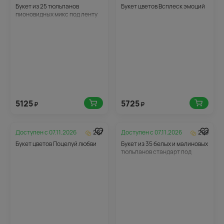
Букет из 25 тюльпанов
Букет цветов Всплеск эмоций
пионовидных микс под ленту
5125
5725
₽
₽
Доступен с
07.11.2026
287
Доступен с
07.11.2026
299
Букет цветов Поцелуй любви
Букет из 35 белых и малиновых
тюльпанов стандарт под
ленту