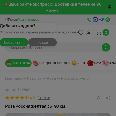
Выбирайте экспресс! Доставка в течение 90
минут.
Псков
Укажите адрес
Добавить адрес?
0
Это поможет вам заранее увидеть условия доставки
Добавить
Позже
НАРАСХВАТ
ПРЕДЛОЖЕНИЕ ДНЯ
ЛЕТО
Роза
Аль
Цветовик
→
Каталог
→
Розы
→
Розы поштучно
Артикул 3256954
4.6
1 отзыв
Роза Россия желтая 35-40 см.