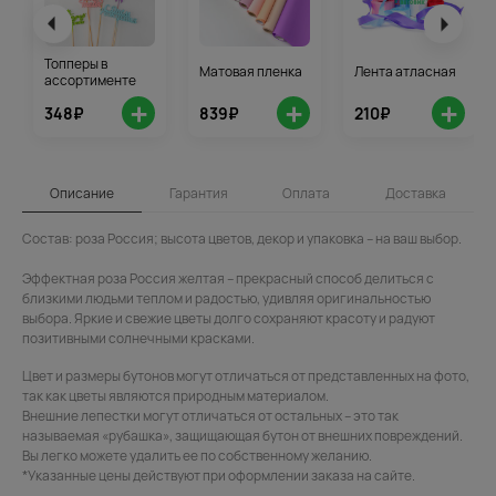
Топперы в
Матовая пленка
Лента атласная
ассортименте
+
+
+
348₽
839₽
210₽
Описание
Гарантия
Оплата
Доставка
Состав: роза Россия; высота цветов, декор и упаковка – на ваш выбор.
Эффектная роза Россия желтая – прекрасный способ делиться с
близкими людьми теплом и радостью, удивляя оригинальностью
выбора. Яркие и свежие цветы долго сохраняют красоту и радуют
позитивными солнечными красками.
Цвет и размеры бутонов могут отличаться от представленных на фото,
так как цветы являются природным материалом.
Внешние лепестки могут отличаться от остальных – это так
называемая «рубашка», защищающая бутон от внешних повреждений.
Вы легко можете удалить ее по собственному желанию.
*Указанные цены действуют при оформлении заказа на сайте.