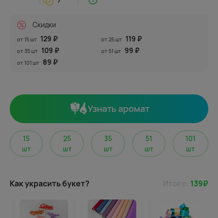
Скидки
129 ₽
119 ₽
от 15 шт
от 25 шт
109 ₽
99 ₽
от 35 шт
от 51 шт
89 ₽
от 101 шт
Узнать аромат
15
25
35
51
101
шт
шт
шт
шт
шт
Как украсить букет?
Итого:
139
₽