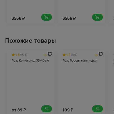
3566
₽
3566
₽
Похожие товары
4.8
6
4.7
6
(993)
(795)
Роза Кения микс 35-40 см
Роза Россия малиновая
от
89
₽
109
₽