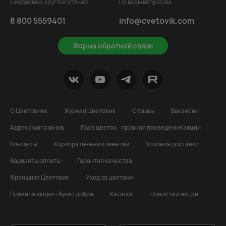
Ежедневно, круглосуточно
По всем вопросам
8 800 5559401
info@cvetovik.com
Форма обратной связи
О Цветовике
Журнал Цветовик
Отзывы
Вакансии
Адреса магазинов
Год в цветах - правила проведения акции
Контакты
Корпоративным клиентам
Условия доставки
Варианты оплаты
Гарантия качества
Франшиза Цветовик
Уход за цветами
Правила акции - Букет добра
Каталог
Новости и акции