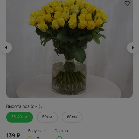
Высота роз (см.):
35-40 см.
50 см.
60 см.
Бонусы
Состав
139 ₽
7