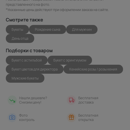
представленного на фото.
*Указанные цены действуют при оформлении заказа на сайте.
Смотрите также
Букеты
Рождение сына
Для мужчин
День отца
Подборки с товаром
Букет с астильбой
Букет с эрингиумом
Букет цветов для директора
Кенийские розы / розы кения
Мужские букеты
Нашли дешевле?
Бесплатная
Снизим цену!
доставка
Фото
Бесплатная
контроль
открытка