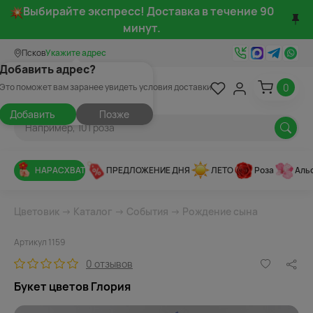
Выбирайте экспресс! Доставка в течение 90
минут.
Псков
Укажите адрес
Добавить адрес?
0
Это поможет вам заранее увидеть условия доставки
Добавить
Позже
НАРАСХВАТ
ПРЕДЛОЖЕНИЕ ДНЯ
ЛЕТО
Роза
Аль
Цветовик
→
Каталог
→
События
→
Рождение сына
Артикул 1159
0 отзывов
Букет цветов Глория