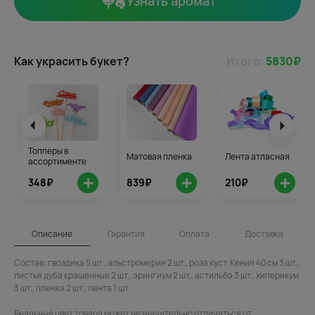
Узнать аромат
Как украсить букет?
Итого:
5830
₽
Топперы в
Матовая пленка
Лента атласная
ассортименте
+
+
+
348₽
839₽
210₽
Описание
Гарантия
Оплата
Доставка
Состав: гвоздика 5 шт., альстромерия 2 шт., роза куст. Кения 40 см 3 шт.,
листья дуба крашенные 2 шт., эрингиум 2 шт., астильба 3 шт., хиперикум
3 шт., пленка 2 шт., лента 1 шт.
Реальный цвет товара может незначительно отличаться от