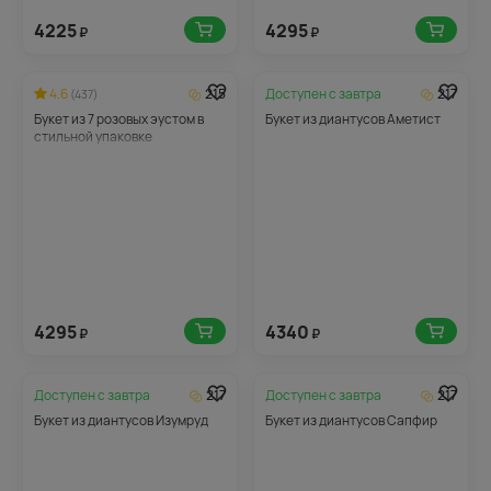
4225
4295
₽
₽
4.6
215
Доступен с
завтра
217
(437)
Букет из 7 розовых эустом в
Букет из диантусов Аметист
стильной упаковке
4295
4340
₽
₽
Доступен с
завтра
217
Доступен с
завтра
217
Букет из диантусов Изумруд
Букет из диантусов Сапфир