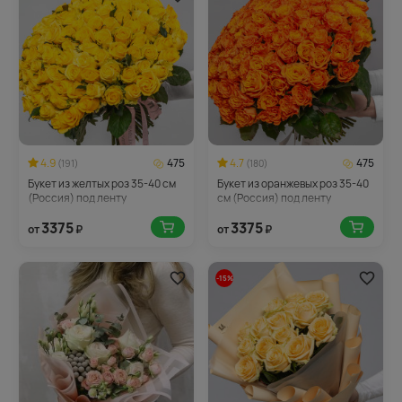
4.9
475
4.7
475
(191)
(180)
Букет из желтых роз 35-40 см
Букет из оранжевых роз 35-40
(Россия) под ленту
см (Россия) под ленту
3375
3375
от
₽
от
₽
-15%