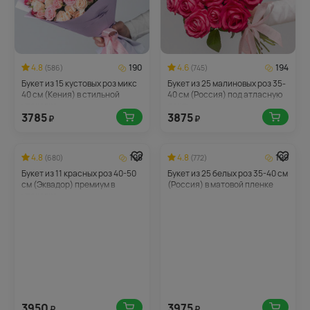
4.8
190
4.6
194
(586)
(745)
Букет из 15 кустовых роз микс
Букет из 25 малиновых роз 35-
40 см (Кения) в стильной
40 см (Россия) под атласную
упаковке
ленту
3785
3875
₽
₽
4.8
198
4.8
199
(680)
(772)
Букет из 11 красных роз 40-50
Букет из 25 белых роз 35-40 см
см (Эквадор) премиум в
(Россия) в матовой пленке
упаковке
3950
3975
₽
₽