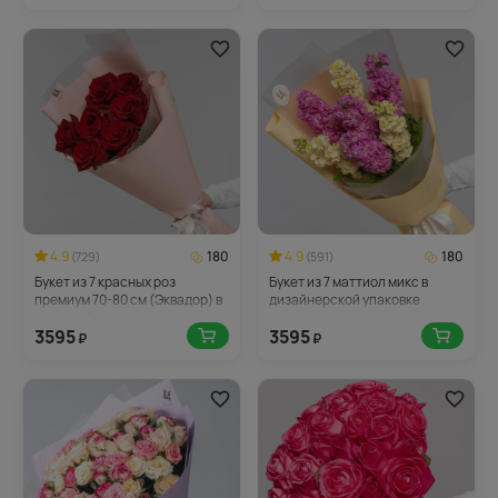
4.9
180
4.9
180
(729)
(591)
Букет из 7 красных роз
Букет из 7 маттиол микс в
премиум 70-80 см (Эквадор) в
дизайнерской упаковке
стильной упаковке
3595
3595
₽
₽