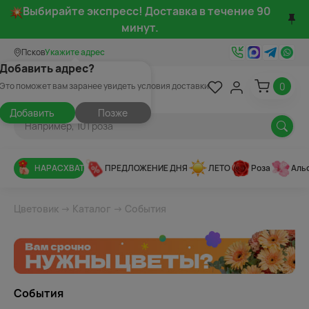
Выбирайте экспресс! Доставка в течение 90
минут.
Псков
Укажите адрес
Добавить адрес?
0
Это поможет вам заранее увидеть условия доставки
Добавить
Позже
НАРАСХВАТ
ПРЕДЛОЖЕНИЕ ДНЯ
ЛЕТО
Роза
Аль
Цветовик
→
Каталог
→ События
События