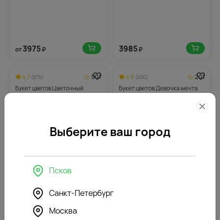
3975
3985
от
₽
₽
4.7
501
4.8
201
(875)
(400)
Букет цветов Цветочный
Букет цветов Девочка мечта
флирт
Выберите ваш город
Псков
3987
4020
от
₽
₽
Санкт-Петербург
Москва
4.6
212
4.6
212
-10%
(463)
(507)