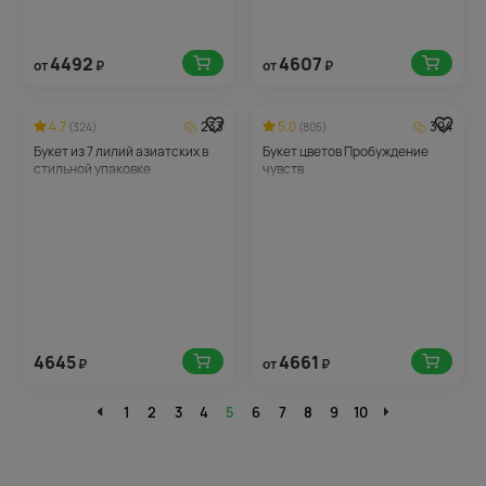
4492
4607
от
₽
от
₽
4.7
233
5.0
394
(324)
(805)
Букет из 7 лилий азиатских в
Букет цветов Пробуждение
стильной упаковке
чувств
4645
4661
₽
от
₽
1
2
3
4
5
6
7
8
9
10