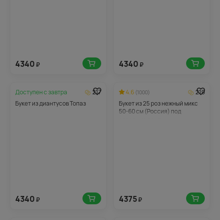
4340
4340
₽
₽
Доступен с
завтра
217
4.6
219
(1000)
Букет из диантусов Топаз
Букет из 25 роз нежный микс
50-60 см (Россия) под
атласную ленту
4340
4375
₽
₽