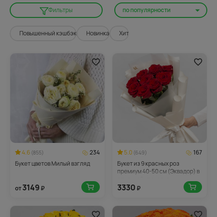
по популярности
Фильтры
Повышенный кэшбэк
Новинка
Хит
4.6
234
5.0
167
(855)
(649)
Букет цветов Милый взгляд
Букет из 9 красных роз
премиум 40-50 см (Эквадор) в
стильной упаковке
3149
3330
от
₽
₽