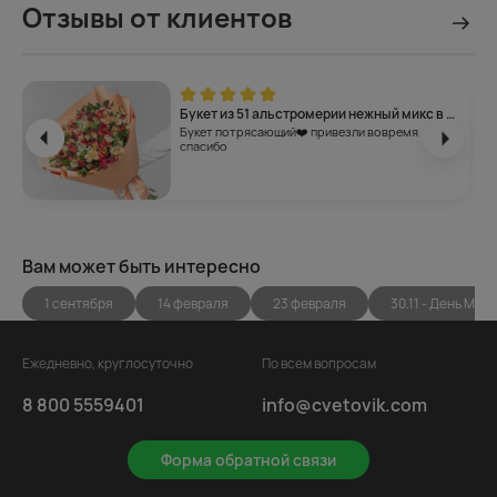
Отзывы от клиентов
Букет из 51 альстромерии нежный микс в упаковке
Букет потрясающий❤️ привезли вовремя
спасибо
Вам может быть интересно
1 сентября
14 февраля
23 февраля
30.11 - День Мам
Ежедневно, круглосуточно
По всем вопросам
8 800 5559401
info@cvetovik.com
Форма обратной связи