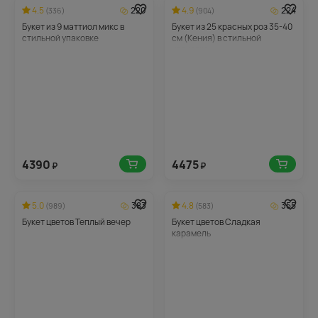
4.5
220
4.9
224
(336)
(904)
Букет из 9 маттиол микс в
Букет из 25 красных роз 35-40
стильной упаковке
см (Кения) в стильной
упаковке
4390
4475
₽
₽
5.0
383
4.8
355
(989)
(583)
Букет цветов Теплый вечер
Букет цветов Сладкая
карамель