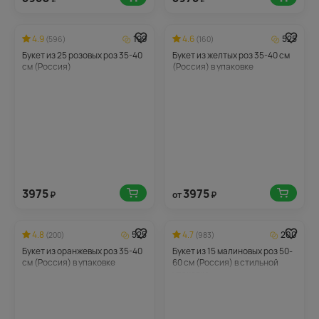
4.9
199
4.6
525
(596)
(160)
Букет из 25 розовых роз 35-40
Букет из желтых роз 35-40 см
см (Россия)
(Россия) в упаковке
3975
3975
₽
от
₽
4.8
525
4.7
200
(200)
(983)
Букет из оранжевых роз 35-40
Букет из 15 малиновых роз 50-
см (Россия) в упаковке
60 см (Россия) в стильной
упаковке