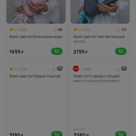
4.9
85
4.8
110
(198)
(153)
Букет цветов Жемчужина моря
Букет цветов Чувствительный
взгляд
1695
2195
₽
₽
4.6
160
5.0
164
-28%
(572)
(388)
Букет цветов Первый поцелуй
Букет из 9 гербер стандарт
микс в стильной упаковке с
зеленью
4550 ₽
3195
3280
₽
₽