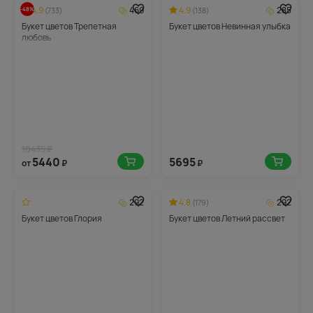
4.9
469
4.9
285
-48%
(733)
(138)
Букет цветов Трепетная
Букет цветов Невинная улыбка
любовь
10435 ₽
5440
5695
от
₽
₽
292
4.8
292
(179)
Букет цветов Глория
Букет цветов Летний рассвет