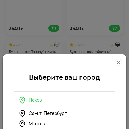
3540
3640
₽
₽
4.7
182
5.0
188
(199)
(673)
Букет цветов Поцелуй нимфы
Букет цветов Клубничный
сорбет
Выберите ваш город
Псков
3640
3750
₽
₽
Санкт-Петербург
Москва
4.6
190
4.6
196
(751)
(183)