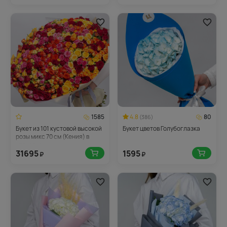
1585
4.8
80
(386)
Букет из 101 кустовой высокой
Букет цветов Голубоглазка
розы микс 70 см (Кения) в
упаковке
31695
1595
₽
₽