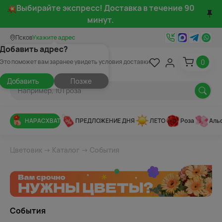
Выбирайте экспресс! Доставка в течение 90
минут.
Псков
Укажите адрес
Добавить адрес?
0
Это поможет вам заранее увидеть условия доставки
Добавить
Позже
НАРАСХВАТ
ПРЕДЛОЖЕНИЕ ДНЯ
ЛЕТО
Роза
Аль
Цветовик
→
Каталог
→ События
События