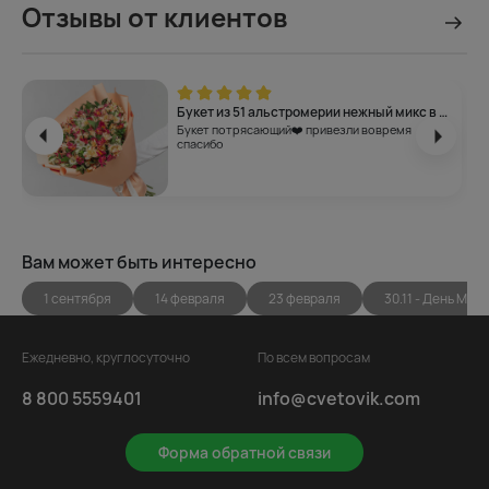
Отзывы от клиентов
Букет из 51 альстромерии нежный микс в упаковке
Букет потрясающий❤️ привезли вовремя
спасибо
Вам может быть интересно
1 сентября
14 февраля
23 февраля
30.11 - День Мам
Ежедневно, круглосуточно
По всем вопросам
8 800 5559401
info@cvetovik.com
Форма обратной связи