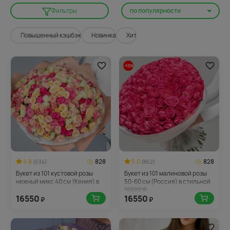
по популярности
Фильтры
Повышенный кэшбэк
Новинка
Хит
-10%
4.8
828
5.0
828
(634)
(862)
Букет из 101 кустовой розы
Букет из 101 малиновой розы
нежный микс 40 см (Кения) в
50-60 см (Россия) в стильной
18280 ₽
стильной упаковке
упаковке
16550
16550
₽
₽