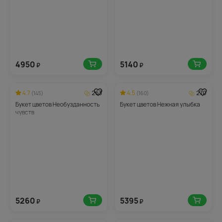
4950
5140
₽
₽
4.7
263
4.5
270
(145)
(160)
Букет цветов Необузданность
Букет цветов Нежная улыбка
чувств
5260
5395
₽
₽