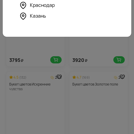
Букет из 3 белых
Букет цветов Причина любви
Краснодар
ориентальных лилий в
упаковке
Казань
3795
3920
₽
₽
4.5
203
4.7
207
(132)
(169)
Букет цветов Искренние
Букет цветов Золотое поле
чувства