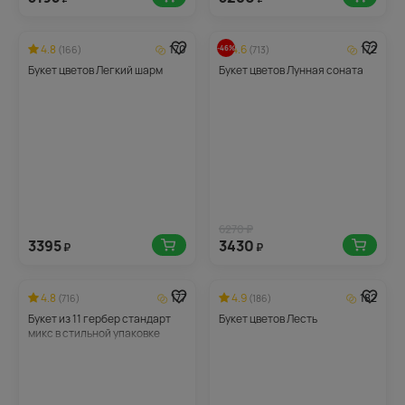
4.8
170
4.6
172
-46%
(166)
(713)
Букет цветов Легкий шарм
Букет цветов Лунная соната
6270 ₽
3395
3430
₽
₽
4.8
177
4.9
182
(716)
(186)
Букет из 11 гербер стандарт
Букет цветов Лесть
микс в стильной упаковке