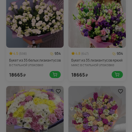
4.5
934
4.8
934
(598)
(647)
Букет из 35 белых лизиантусов
Букет из 35 лизиантусов яркий
в стильной упаковке
микс в стильной упаковке
18665
18665
₽
₽