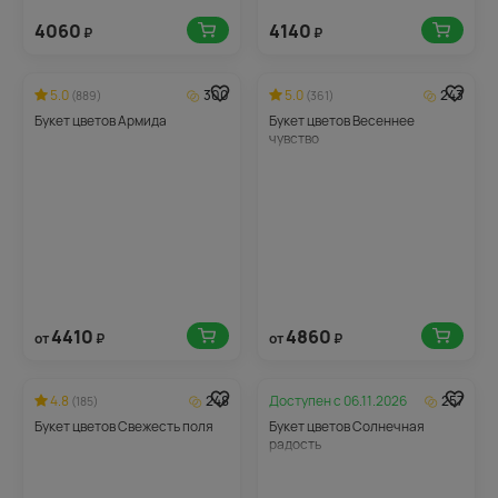
4060
4140
₽
₽
5.0
300
5.0
243
(889)
(361)
Букет цветов Армида
Букет цветов Весеннее
чувство
4410
4860
от
₽
от
₽
4.8
248
Доступен с
06.11.2026
257
(185)
Букет цветов Свежесть поля
Букет цветов Солнечная
радость