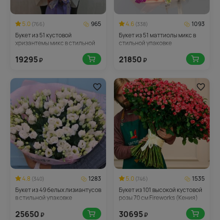
5.0
965
4.6
1093
(766)
(338)
Букет из 51 кустовой
Букет из 51 маттиолы микс в
хризантемы микс в стильной
стильной упаковке
упаковке
19295
21850
₽
₽
4.8
1283
5.0
1535
(340)
(746)
Букет из 49 белых лизиантусов
Букет из 101 высокой кустовой
в стильной упаковке
розы 70 см Fireworks (Кения)
25650
30695
₽
₽